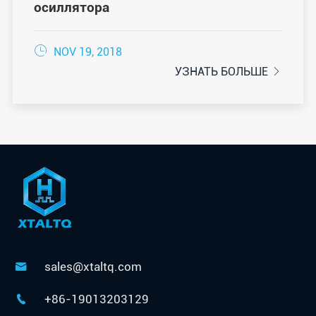
осиллятора

NOV 19, 2018
УЗНАТЬ БОЛЬШЕ

sales@xtaltq.com

+86-19013203129
