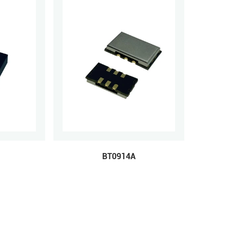
B
BT0914A