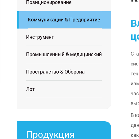
Позиционирование
Коммуникации & Предприятие
В
ц
Инструмент
Ста
Промышленный & медицинский
сис
Пространство & Оборона
теч
изм
Лот
час
выс
В к
дан
Продукция
как