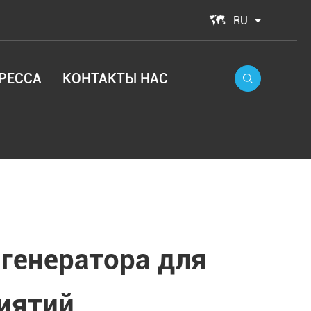

RU
РЕССА
КОНТАКТЫ НАС

генератора для
иятий