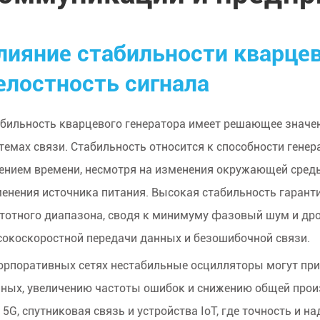
лияние стабильности кварцев
елостность сигнала
бильность кварцевого генератора имеет решающее значен
темах связи. Стабильность относится к способности гене
ением времени, несмотря на изменения окружающей среды,
енения источника питания. Высокая стабильность гарантир
тотного диапазона, сводя к минимуму фазовый шум и др
окоскоростной передачи данных и безошибочной связи.
орпоративных сетях нестабильные осцилляторы могут прив
ных, увеличению частоты ошибок и снижению общей прои
 5G, спутниковая связь и устройства IoT, где точность и 