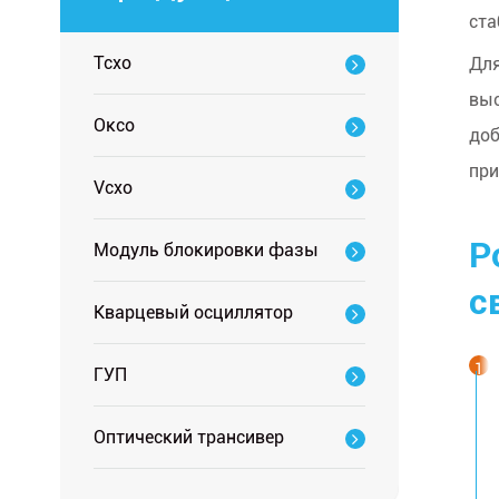
ста
Tcxo
Для
выс
Оксо
доб
при
Vcxo
Р
Модуль блокировки фазы
с
Кварцевый осциллятор
ГУП
Оптический трансивер