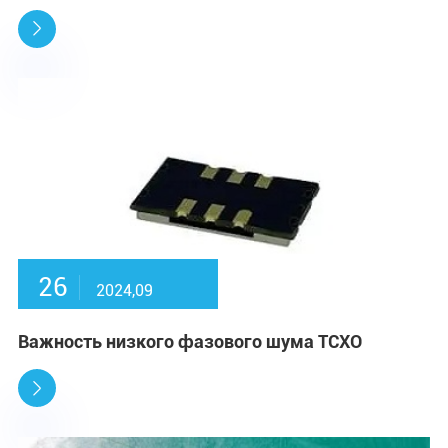

26
2024,09
Важность низкого фазового шума TCXO
