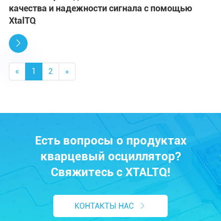
качества и надежности сигнала с помощью
XtalTQ

«
1
2
»
Есть вопросы о продуктах
кварцевый осциллятор?
Свяжитесь с XTALTQ!
КОНТАКТЫ НАС
