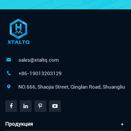
sales@xtaltq.com

+86-19013203129

NO.666, Shaojia Street, Qinglan Road, Shuangliu

Продукция