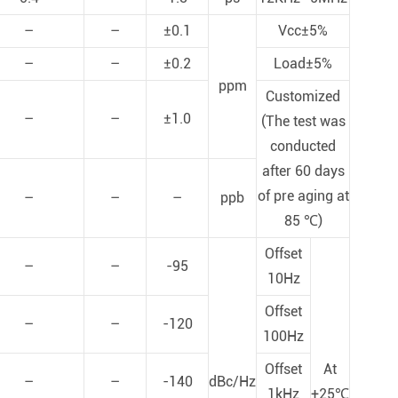
–
–
±0.1
Vcc±5%
–
–
±0.2
Load±5%
ppm
Customized
–
–
±1.0
(The test was
conducted
after 60 days
of pre aging at
–
–
–
ppb
85 ℃)
Offset
–
–
-95
10Hz
Offset
–
–
-120
100Hz
Offset
At
–
–
-140
dBc/Hz
1kHz
+25℃