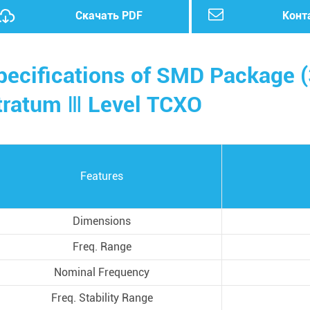
Скачать PDF
Конт
pecifications of SMD Package (
tratum Ⅲ Level TCXO
Features
Dimensions
Freq. Range
Nominal Frequency
Freq. Stability Range