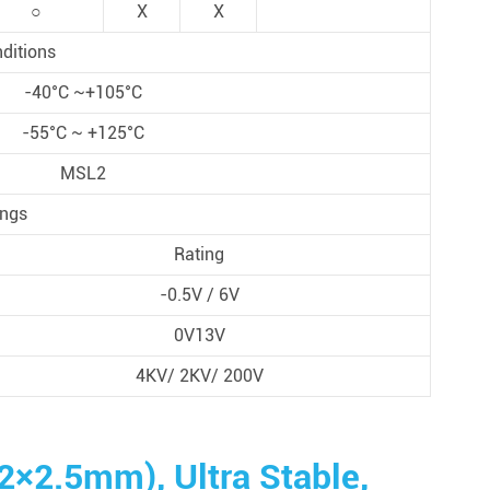
○
X
X
ditions
-40°C ~+105°C
-55°C ~ +125°C
MSL2
ngs
Rating
-0.5V / 6V
0V13V
4KV/ 2KV/ 200V
2×2.5mm), Ultra Stable,