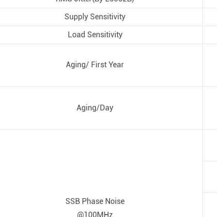
зированное и
Supply Sensitivity
ное новое
Load Sensitivity
тие»
Aging/ First Year
Aging/Day
SSB Phase Noise
@100MHz