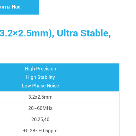
акты Нас
3.2×2.5mm), Ultra Stable,
High Precision
High Stability
Low Phase Noise
3.2x2.5mm
20~60MHz
20,25,40
±0.28~±0.5ppm