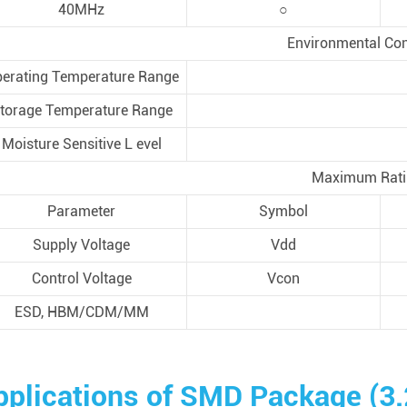
40MHz
○
Environmental Con
erating Temperature Range
torage Temperature Range
Moisture Sensitive L evel
Maximum Rati
Parameter
Symbol
Supply Voltage
Vdd
Control Voltage
Vcon
ESD, HBM/CDM/MM
pplications of SMD Package (3.