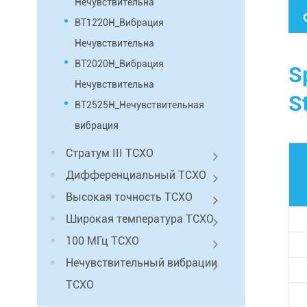
Нечувствительна
BT1220H_Вибрация
Нечувствительна
BT2020H_Вибрация
S
Нечувствительна
S
BT2525H_Нечувствительная
вибрация
Стратум III TCXO
Дифференциальный TCXO
Высокая точность TCXO
Широкая температура TCXO
100 МГц TCXO
Нечувствительный вибрации
TCXO