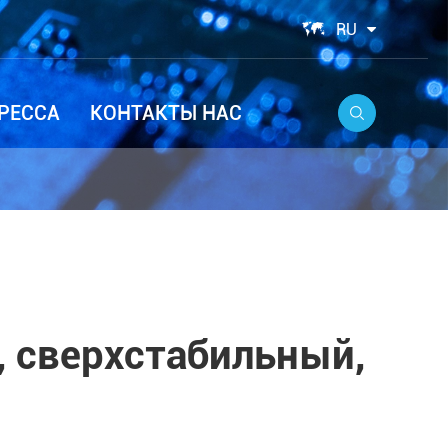

RU
РЕССА
КОНТАКТЫ НАС

), сверхстабильный,