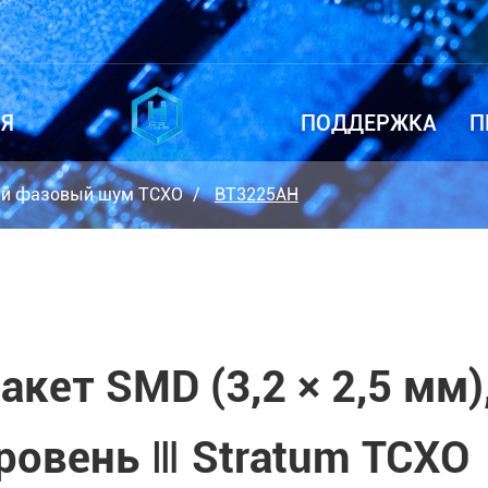
Я
ПОДДЕРЖКА
П
ий фазовый шум TCXO
BT3225AH
акет SMD (3,2 × 2,5 мм
ровень Ⅲ Stratum TCXO