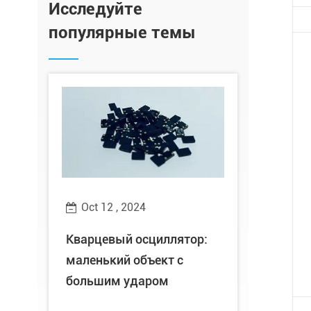
Исследуйте
популярные темы
Oct 12 , 2024
Oct 10 ,
е
Кварцевый осциллятор:
Хорошие 
ра с
маленький объект с
Technolog
ния
большим ударом
удостоен
звания «