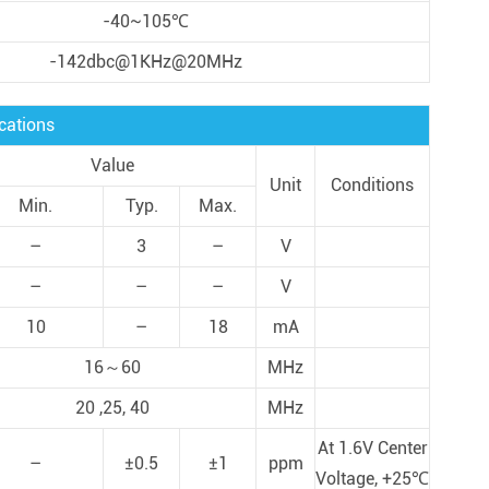
-40~105℃
-142dbc@1KHz@20MHz
cations
Value
Unit
Conditions
Min.
Typ.
Max.
–
3
–
V
–
–
–
V
10
–
18
mA
16～60
MHz
20 ,25, 40
MHz
At 1.6V Center
–
±0.5
±1
ppm
Voltage, +25℃