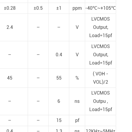
±0.28
±0.5
±1
ppm
-40℃~+105℃
LVCMOS
2.4
–
–
V
Output,
Load=15pf
LVCMOS
–
–
0.4
V
Output,
Load=15pf
( VOH -
45
–
55
%
VOL)/2
LVCMOS
–
–
6
ns
Outpu ,
Load=15pf
–
–
15
pf
0.4
–
1.3
ps
12KHz~5MHz