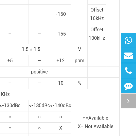
Offset
–
–
-150
10kHz
Offset
–
–
-155
100kHz
1.5 ± 1.5
V
±5
–
±12
ppm
positive
–
–
10
%
1KHz
<-130dBc
<-135dBc
<-140dBc
○
○
○
○=Available
X= Not Available
○
○
X