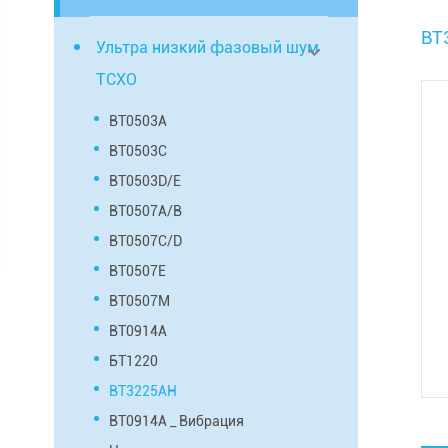
BT
Ультра низкий фазовый шум
TCXO
BT0503A
BT0503C
BT0503D/E
BT0507A/B
BT0507C/D
BT0507E
BT0507M
BT0914A
БТ1220
BT3225AH
BT0914A _ Вибрация