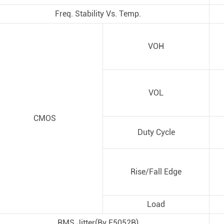
Freq. Stability Vs. Temp.
VOH
VOL
CMOS
Duty Cycle
 2024
Rise/Fall Edge
новости-XtalTQ
y Co.,Ltd было
о почетного
Load
Провинциальное
RMS Jitter(By E5052B)