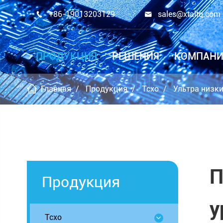
+86-19013203129
sales@xtaltq.com


ПРОДУКЦИЯ
РЕШЕНИЯ
КОМПАНИ
Главная
Продукция
Tcxo
Ультра низк
П
Продукция
у
Tcxo