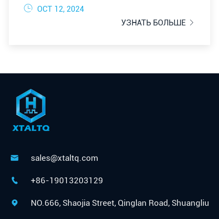

OCT 12, 2024
УЗНАТЬ БОЛЬШЕ

sales@xtaltq.com

+86-19013203129

NO.666, Shaojia Street, Qinglan Road, Shuangliu
