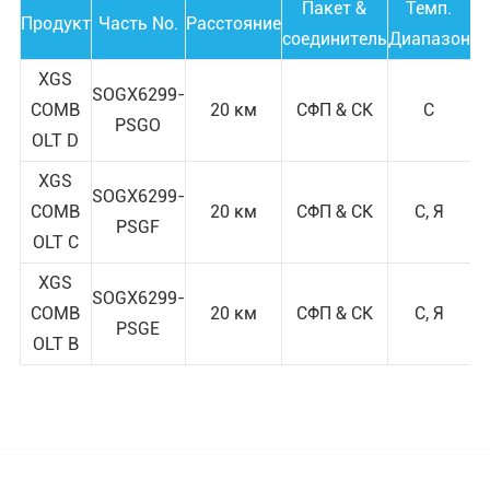
Пакет &
Темп.
Продукт
Часть No.
Расстояние
соединитель
Диапазон
XGS
SOGX6299-
COMB
20 км
СФП & СК
С
PSGO
OLT D
XGS
SOGX6299-
COMB
20 км
СФП & СК
С, Я
PSGF
OLT C
XGS
SOGX6299-
COMB
20 км
СФП & СК
С, Я
PSGE
OLT B