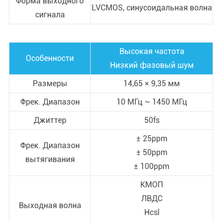
Форма выходного
LVCMOS, синусоидальная волна
сигнала
Высокая частота
Особенности
Низкий фазовый шум
Размеры
14,65 × 9,35 мм
Фрек. Диапазон
10 МГц ~ 1450 МГц
Джиттер
50fs
± 25ppm
Фрек. Диапазон
± 50ppm
вытягивания
± 100ppm
КМОП
ЛВДС
Выходная волна
Hcsl