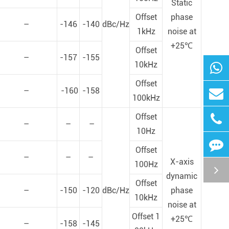
Static
Offset
phase
–
-146
-140
dBc/Hz
1kHz
noise at
+25℃
Offset
–
-157
-155
10kHz
Offset
–
-160
-158
100kHz
Offset
–
–
–
10Hz
Offset
–
–
–
X-axis
100Hz
dynamic
Offset
–
-150
-120
dBc/Hz
phase
10kHz
noise at
Offset 1
+25℃
–
-158
-145