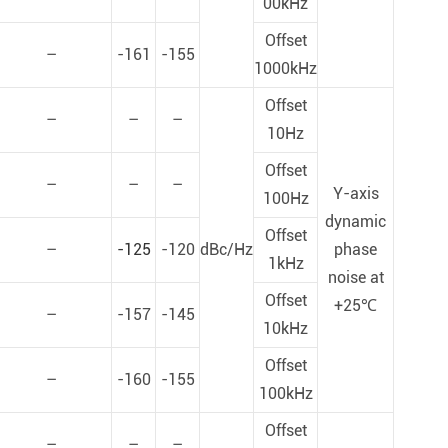
00kHz
Offset
–
-161
-155
1000kHz
Offset
–
–
–
10Hz
Offset
–
–
–
Y-axis
100Hz
dynamic
Offset
–
-125
-120
dBc/Hz
phase
1kHz
noise at
Offset
+25℃
–
-157
-145
10kHz
Offset
–
-160
-155
100kHz
Offset
–
–
–