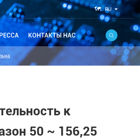

RU
РЕССА
КОНТАКТЫ НАС

льна
тельность к
азон 50 ~ 156,25