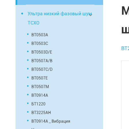
М
Ультра низкий фазовый шум
TCXO
ш
BT0503A
BT0503C
BT
BT0503D/E
BT0507A/B
BT0507C/D
BT0507E
BT0507M
BT0914A
БТ1220
BT3225AH
BT0914A _ Вибрация