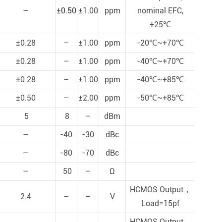
–
±0.50
±1.00
ppm
nominal EFC,
+25℃
±0.28
–
±1.00
ppm
-20℃~+70℃
±0.28
–
±1.00
ppm
-40℃~+70℃
±0.28
–
±1.00
ppm
-40℃~+85℃
±0.50
–
±2.00
ppm
-50℃~+85℃
5
8
–
dBm
–
-40
-30
dBc
–
-80
-70
dBc
–
50
–
Ω
HCMOS Output，
2.4
–
–
V
Load=15pf
HCMOS Output，