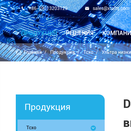
+86-19013203129
sales@xtaltq.com


ПРОДУКЦИЯ
РЕШЕНИЯ
КОМПАНИ
Главная
Продукция
Tcxo
Ультра низк
D
Продукция
в
Tcxo