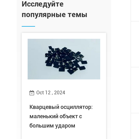
Исследуйте
популярные темы
Oct 10 , 2024
ор:
Хорошие новости-XtalTQ
Technology Co.,Ltd было
удостоено почетного
звания «Провинциальное