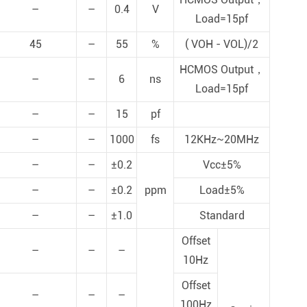
–
–
0.4
V
Load=15pf
45
–
55
%
( VOH - VOL)/2
HCMOS Output，
–
–
6
ns
Load=15pf
–
–
15
pf
–
–
1000
fs
12KHz~20MHz
–
–
±0.2
Vcc±5%
–
–
±0.2
ppm
Load±5%
–
–
±1.0
Standard
Offset
–
–
–
10Hz
Offset
–
–
–
100Hz