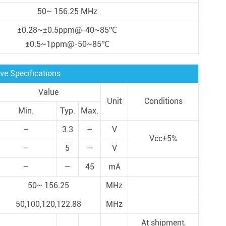
50~ 156.25 MHz
±0.28~±0.5ppm@-40~85℃
±0.5~1ppm@-50~85℃
ve Specifications
Value
Unit
Conditions
Min.
Typ.
Max.
–
3.3
–
V
Vcc±5%
–
5
–
V
–
–
45
mA
50~ 156.25
MHz
50,100,120,122.88
MHz
At shipment,