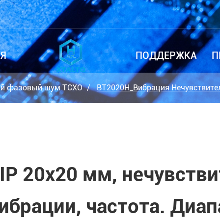
Я
ПОДДЕРЖКА
П
ий фазовый шум TCXO
BT2020H_Вибрация Нечувствите
IP 20x20 мм, нечувстви
ибрации, частота. Диап