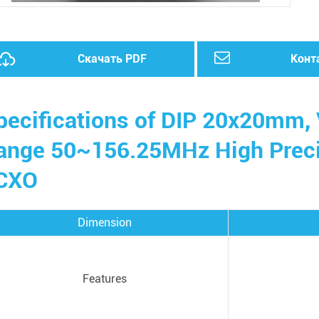
Скачать PDF
Конт
pecifications of DIP 20x20mm, V
ange 50~156.25MHz High Preci
CXO
Dimension
Features