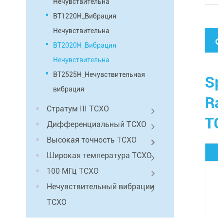
Нечувствительна
BT1220H_Вибрация
Нечувствительна
BT2020H_Вибрация
Нечувствительна
BT2525H_Нечувствительная
S
вибрация
R
Стратум III TCXO
T
Дифференциальный TCXO
Высокая точность TCXO
Широкая температура TCXO
100 МГц TCXO
Нечувствительный вибрации
TCXO