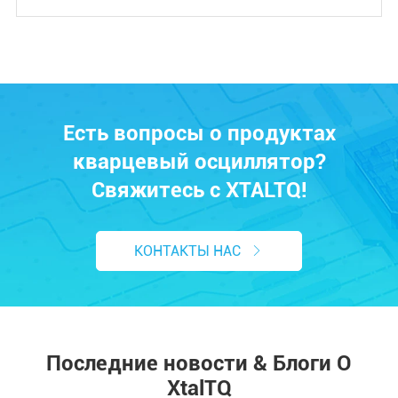
Есть вопросы о продуктах
кварцевый осциллятор?
Свяжитесь с XTALTQ!
КОНТАКТЫ НАС

Последние новости & Блоги О
XtalTQ