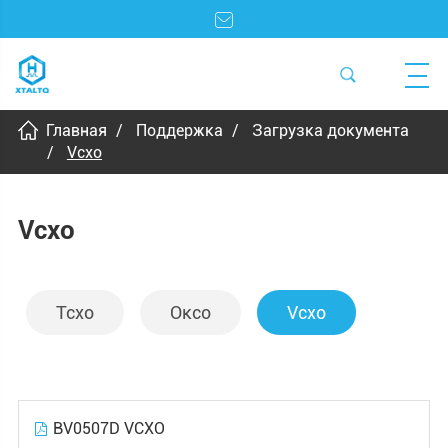
Главная
Поддержка
Загрузка документа
Vcxo
Vcxo
Tcxo
Оксо
Vcxo
BV0507D VCXO